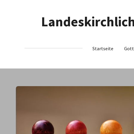
Zum
Hauptinhalt
L
andeskirchlic
springen
Startseite
Gott